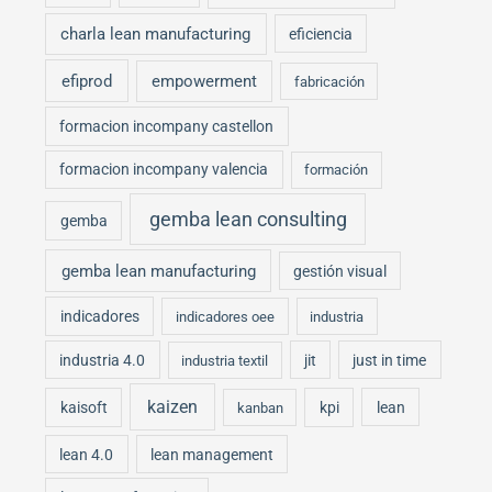
charla lean manufacturing
eficiencia
efiprod
empowerment
fabricación
formacion incompany castellon
formacion incompany valencia
formación
gemba lean consulting
gemba
gemba lean manufacturing
gestión visual
indicadores
indicadores oee
industria
industria 4.0
jit
just in time
industria textil
kaizen
kaisoft
kpi
lean
kanban
lean 4.0
lean management