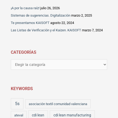
a
r
¡A por la causa raíz!
julio 26, 2026
p
Sistemas de sugerencias. Digitalización
marzo 2, 2025
o
Te presentamos KAISOFT
agosto 22, 2024
r
Las Listas de Verificación y el Kaizen. KAISOFT
marzo 7, 2024
:
CATEGORÍAS
KEYWORDS
5s
asociación textil comunidad valenciana
cdi lean
cdi lean manufacturing
ateval