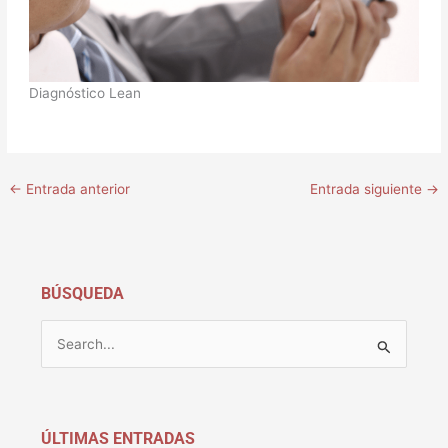
Diagnóstico Lean
←
Entrada anterior
Entrada siguiente
→
BÚSQUEDA
B
u
s
c
ÚLTIMAS ENTRADAS