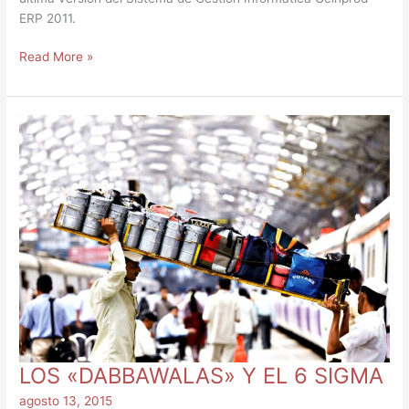
ERP 2011.
Read More »
LOS
«DABBAWALAS»
Y
EL
6
SIGMA
LOS «DABBAWALAS» Y EL 6 SIGMA
agosto 13, 2015