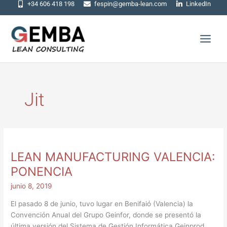
+34 606 418 198
fespin@gemba-lean.com
LinkedIn
Ir
al
contenido
Jit
LEAN
MANUFACTURING
LEAN MANUFACTURING VALENCIA:
VALENCIA:
PONENCIA
PONENCIA
junio 8, 2019
El pasado 8 de junio, tuvo lugar en Benifaió (Valencia) la
Convención Anual del Grupo Geinfor, donde se presentó la
última versión del Sistema de Gestión Informática Geinprod