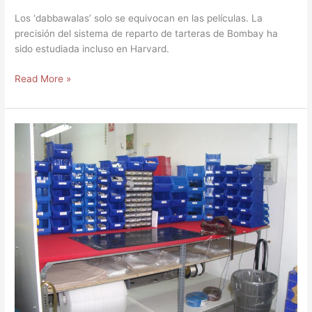
Los ‘dabbawalas’ solo se equivocan en las películas. La
precisión del sistema de reparto de tarteras de Bombay ha
sido estudiada incluso en Harvard.
Read More »
Caso
Éxito.
MANILUZ