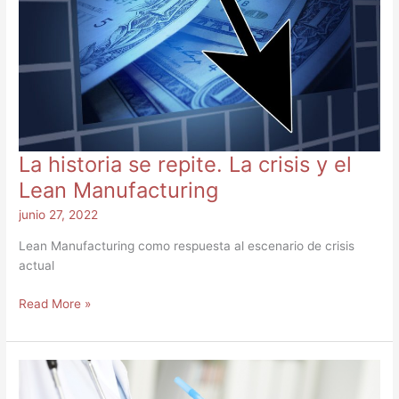
y
el
Lean
Manufacturing
La historia se repite. La crisis y el
Lean Manufacturing
junio 27, 2022
Lean Manufacturing como respuesta al escenario de crisis
actual
Read More »
DIAGNÓSTICO
LEAN