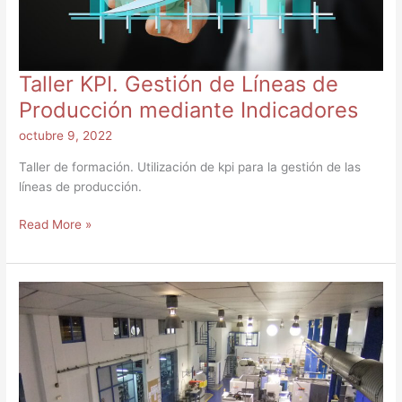
Taller KPI. Gestión de Líneas de
Producción mediante Indicadores
octubre 9, 2022
Taller de formación. Utilización de kpi para la gestión de las
líneas de producción.
Read More »
Principios,
claves
y
herramientas
Lean