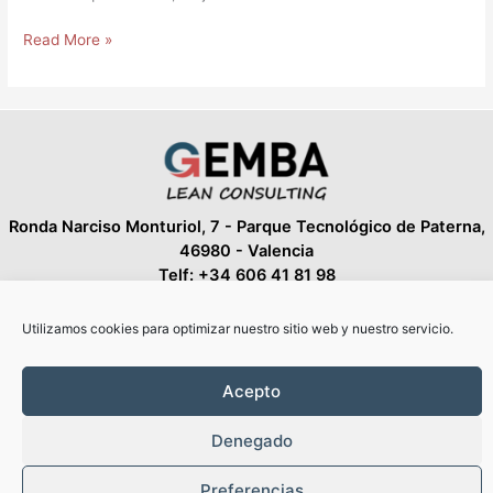
Read More »
Ronda Narciso Monturiol, 7 - Parque Tecnológico de Paterna,
46980 - Valencia
Telf: +34 606 41 81 98
fespin@gemba-lean.com
Utilizamos cookies para optimizar nuestro sitio web y nuestro servicio.
Aviso Legal
Acepto
Política de Privacidad
Política de Cookies
Denegado
Copyright © 2026 GEMBA - Lean Consulting | Diseño Web
Aeurow
Preferencias