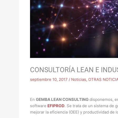
CONSULTORÍA LEAN E INDUS
septiembre 10, 2017
/
Noticias
,
OTRAS NOTICI
En
GEMBA LEAN CONSULTING
disponemos, ent
software
EFIPROD
. Se trata de un sistema de 
mejorar la eficiencia (OEE) y productividad de 