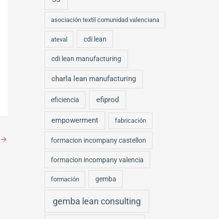
asociación textil comunidad valenciana
cdi lean
ateval
cdi lean manufacturing
charla lean manufacturing
efiprod
eficiencia
empowerment
fabricación
→
formacion incompany castellon
formacion incompany valencia
gemba
formación
gemba lean consulting