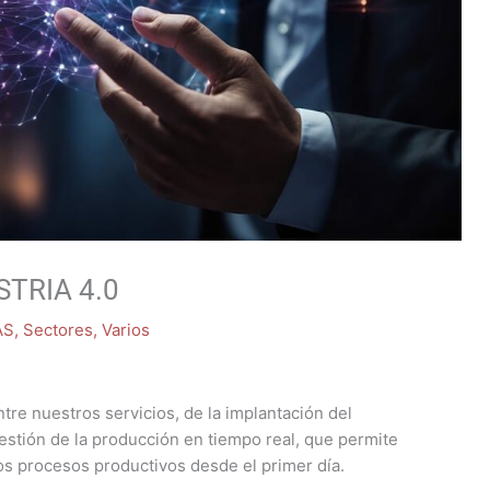
TRIA 4.0
AS
,
Sectores
,
Varios
re nuestros servicios, de la implantación del
gestión de la producción en tiempo real, que permite
los procesos productivos desde el primer día.