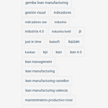
gemba lean manufacturing
gestión visual
indicadores
indicadores oee
industria
industria 4.0
jit
industria textil
kaizen
just in time
kaisoft
kpi
lean
lean 4.0
kanban
lean management
lean manufacturing
lean manufacturing castellon
lean manufacturing valencia
mantenimiento productivo total