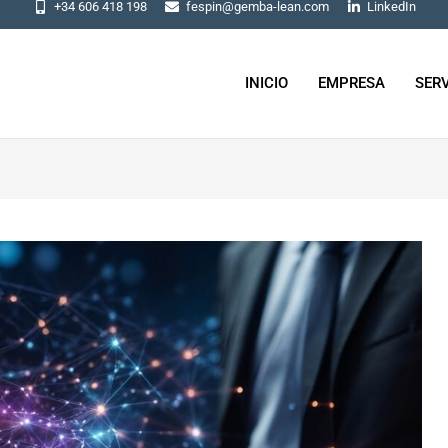
+34 606 418 198
fespin@gemba-lean.com
LinkedIn
INICIO
EMPRESA
SERV