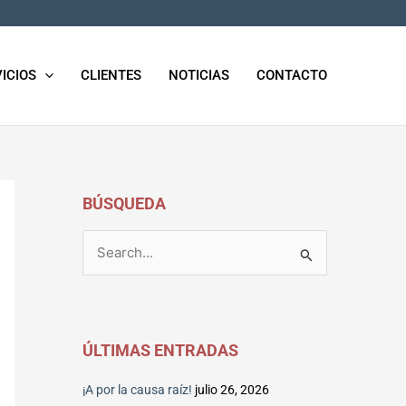
C
A
T
ICIOS
CLIENTES
NOTICIAS
CONTACTO
E
G
O
R
Í
BÚSQUEDA
A
S
B
u
s
c
ÚLTIMAS ENTRADAS
a
r
¡A por la causa raíz!
julio 26, 2026